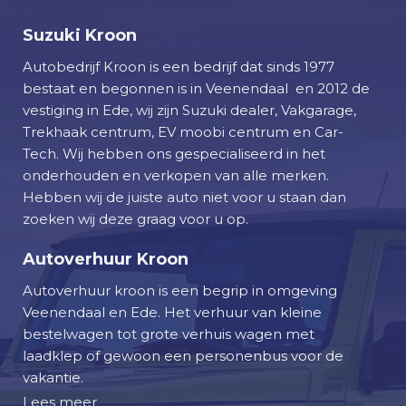
u
u
Suzuki Kroon
r
Autobedrijf Kroon is een bedrijf dat sinds 1977
bestaat en begonnen is in Veenendaal en 2012 de
C
vestiging in Ede, wij zijn Suzuki dealer, Vakgarage,
o
Trekhaak centrum, EV moobi centrum en Car-
n
Tech. Wij hebben ons gespecialiseerd in het
t
onderhouden en verkopen van alle merken.
a
Hebben wij de juiste auto niet voor u staan dan
c
zoeken wij deze graag voor u op.
t
Autoverhuur Kroon
W
Autoverhuur kroon is een begrip in omgeving
e
Veenendaal en Ede. Het verhuur van kleine
r
bestelwagen tot grote verhuis wagen met
k
laadklep of gewoon een personenbus voor de
p
vakantie.
l
Lees meer
a