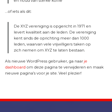
en houd van sterke koffie
…of iets als dit:
D
i
e
De XYZ vereniging is opgericht in 1971 en
n
levert kwaliteit aan de leden. De vereniging
s
kent sinds de oprichting meer dan 1000
t
leden, waarvan vele vrijwilligers taken op
e
zich nemen om XYZ te laten bestaan.
n
Als nieuwe WordPress gebruiker, ga naar
je
A
dashboard
om deze pagina te verwijderen en maak
u
nieuwe pagina’s voor je site. Veel plezier!
t
o
v
e
r
h