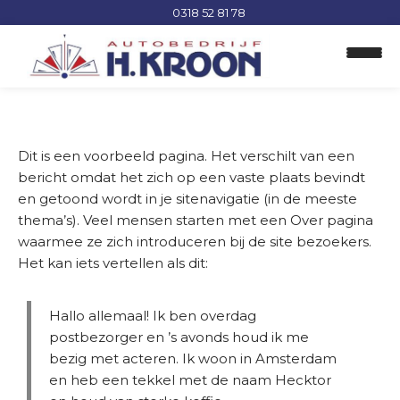
0318 52 81 78
H
o
Dit is een voorbeeld pagina. Het verschilt van een
m
bericht omdat het zich op een vaste plaats bevindt
e
en getoond wordt in je sitenavigatie (in de meeste
thema’s). Veel mensen starten met een Over pagina
O
waarmee ze zich introduceren bij de site bezoekers.
c
Het kan iets vertellen als dit:
c
a
s
Hallo allemaal! Ik ben overdag
i
postbezorger en ’s avonds houd ik me
o
bezig met acteren. Ik woon in Amsterdam
n
en heb een tekkel met de naam Hecktor
s