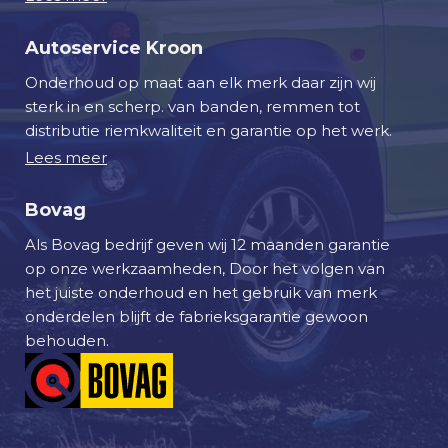
a
t
Autoservice Kroon
s
Onderhoud op maat aan elk merk daar zijn wij
a
sterk in en scherp. van banden, remmen tot
f
distributie riemkwaliteit en garantie op het werk.
s
Lees meer
p
r
Bovag
a
a
Als Bovag bedrijf geven wij 12 maanden garantie
k
op onze werkzaamheden, Door het volgen van
het juiste onderhoud en het gebruik van merk
onderdelen blijft de fabrieksgarantie gewoon
behouden.