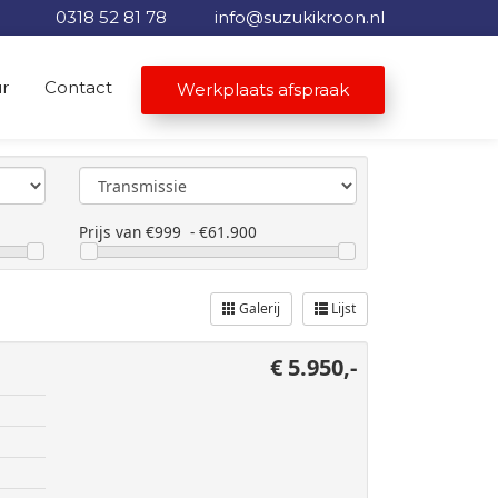
0318 52 81 78
info@suzukikroon.nl
r
Contact
Werkplaats afspraak